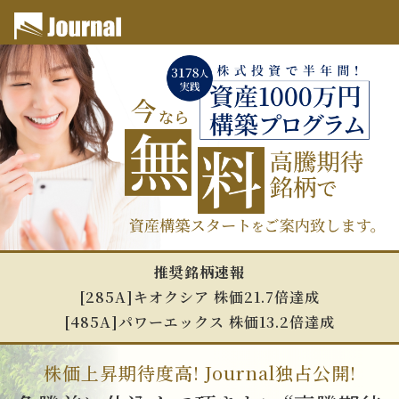
推奨銘柄速報
[285A]キオクシア 株価21.7倍達成
[485A]パワーエックス 株価13.2倍達成
株価上昇期待度高! Journal独占公開!