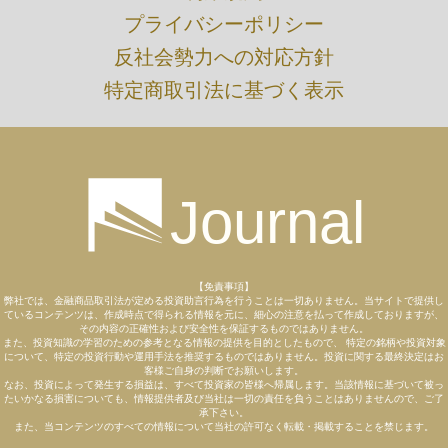
プライバシーポリシー
​反社会勢力への対応方針
特定商取引法に基づく表示
Journal
【免責事項】
弊社では、金融商品取引法が定める投資助言行為を行うことは一切ありません。当サイトで提供し
ているコンテンツは、作成時点で得られる情報を元に、細心の注意を払って作成しておりますが、
その内容の正確性および安全性を保証するものではありません。
また、投資知識の学習のための参考となる情報の提供を目的としたもので、 特定の銘柄や投資対象
について、特定の投資行動や運用手法を推奨するものではありません。投資に関する最終決定はお
客様ご自身の判断でお願いします。
なお、投資によって発生する損益は、すべて投資家の皆様へ帰属します。当該情報に基づいて被っ
たいかなる損害についても、情報提供者及び当社は一切の責任を負うことはありませんので、ご了
承下さい。
また、当コンテンツのすべての情報について当社の許可なく転載・掲載することを禁じます。