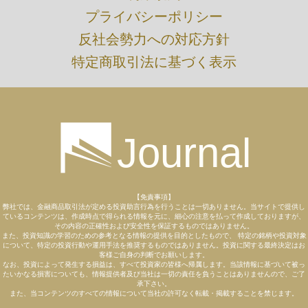
プライバシーポリシー
​反社会勢力への対応方針
特定商取引法に基づく表示
Journal
【免責事項】
弊社では、金融商品取引法が定める投資助言行為を行うことは一切ありません。当サイトで提供し
ているコンテンツは、作成時点で得られる情報を元に、細心の注意を払って作成しておりますが、
その内容の正確性および安全性を保証するものではありません。
また、投資知識の学習のための参考となる情報の提供を目的としたもので、 特定の銘柄や投資対象
について、特定の投資行動や運用手法を推奨するものではありません。投資に関する最終決定はお
客様ご自身の判断でお願いします。
なお、投資によって発生する損益は、すべて投資家の皆様へ帰属します。当該情報に基づいて被っ
たいかなる損害についても、情報提供者及び当社は一切の責任を負うことはありませんので、ご了
承下さい。
また、当コンテンツのすべての情報について当社の許可なく転載・掲載することを禁じます。